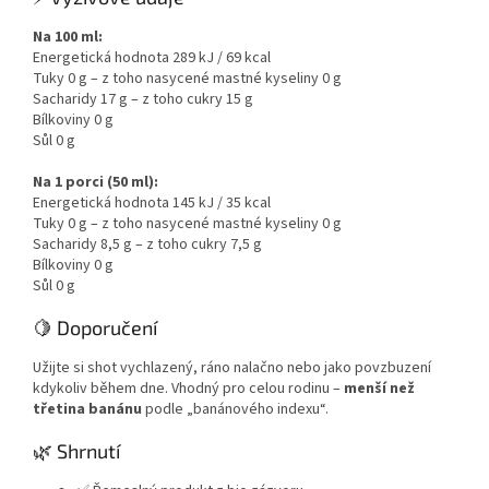
Na 100 ml:
Energetická hodnota 289 kJ / 69 kcal
Tuky 0 g – z toho nasycené mastné kyseliny 0 g
Sacharidy 17 g – z toho cukry 15 g
Bílkoviny 0 g
Sůl 0 g
Na 1 porci (50 ml):
Energetická hodnota 145 kJ / 35 kcal
Tuky 0 g – z toho nasycené mastné kyseliny 0 g
Sacharidy 8,5 g – z toho cukry 7,5 g
Bílkoviny 0 g
Sůl 0 g
🍋 Doporučení
Užijte si shot vychlazený, ráno nalačno nebo jako povzbuzení
kdykoliv během dne. Vhodný pro celou rodinu –
menší než
třetina banánu
podle „banánového indexu“.
🌿 Shrnutí