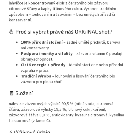
lahvičce je koncentrovaný elixír z čerstvého bio zázvoru,
citronové šťávy a kapky třtinového cukru. Vyroben tradičním
způsobem – louhováním a lisováním – bez umělých přísad či
konzervantů.
💪 Proč si vybrat právě náš ORIGINAL shot?
100% přírodní složení
– žádné umělé příchutě, barviva
ani konzervanty.
Podpora imunity a vitality
– zázvor a vitamin C posilují
obranyschopnost.
Čistá energie z přírody
– ideální start dne nebo přírodní
vzpruha v práci.
Tradiční výroba
– louhování a lisování čerstvého bio
zázvoru pro plnou chuť.
🧾 Složení
nálev ze zázvorových výlisků 90,5 % (pitná voda, citronová
šťáva, zázvorové výlisky 19,5 %, třtinový cukr, koření),
zázvorová šťáva 8,8 %, antioxidanty: kyselina citronová, kyselina
L-askorbová (vitamin C).
⚡ Výživové údaje