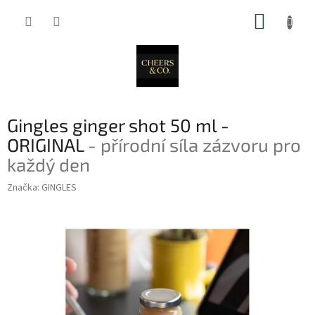
Přejít
NÁKUP
na
obsah
KOŠÍK
Gingles ginger shot 50 ml -
ORIGINAL
- přírodní síla zázvoru pro
každý den
Značka:
GINGLES