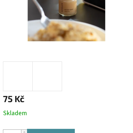
75 Kč
Měrná
Skladem
cena: