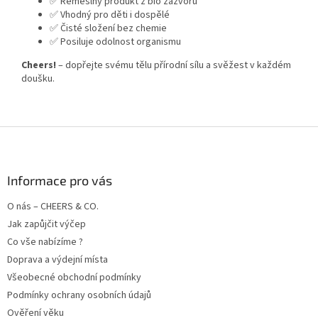
✅ Řemeslný produkt z bio zázvoru
✅ Vhodný pro děti i dospělé
✅ Čisté složení bez chemie
✅ Posiluje odolnost organismu
Cheers!
– dopřejte svému tělu přírodní sílu a svěžest v každém
doušku.
Z
á
p
a
Informace pro vás
t
O nás – CHEERS & CO.
í
Jak zapůjčit výčep
Co vše nabízíme ?
Doprava a výdejní místa
Všeobecné obchodní podmínky
Podmínky ochrany osobních údajů
Ověření věku