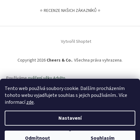
⭐ RECENZE NAŠICH ZÁKAZNÍKŮ ⭐
Vytvořil Shoptet
Copyright 2026
Cheers & Co.
. Všechna práva vyhrazena.
Používáme
ověření věku Adulto
Tento web používá soubory cookie. Dalším procházením
tohoto webu vyjadřujete souhlas s jejich používáním.. Více
Sledujte nás na
Instagramu
!
informací
zde
.
Nezmeškejte naše
soutěže o zapůjčení výčepního
zařízení zdarma
a další
hodnotné ceny
.
Nastavení
Navštívit Instagram
Odmítnout
Souhlasím