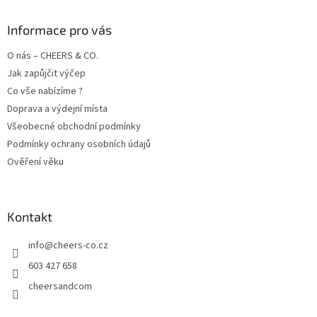
p
a
Informace pro vás
t
O nás – CHEERS & CO.
í
Jak zapůjčit výčep
Co vše nabízíme ?
Doprava a výdejní místa
Všeobecné obchodní podmínky
Podmínky ochrany osobních údajů
Ověření věku
Kontakt
info
@
cheers-co.cz
603 427 658
cheersandcom