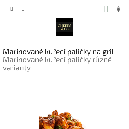
Přejít
NÁKUP
na
obsah
KOŠÍK
Marinované kuřecí paličky na gril
Marinované kuřecí paličky různé
varianty