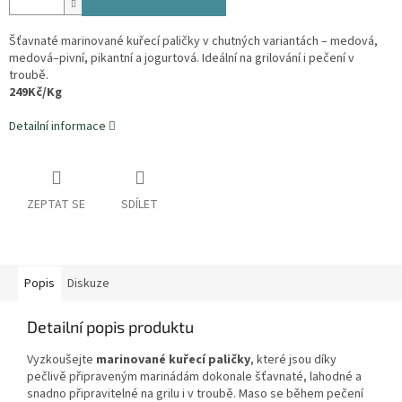
Šťavnaté marinované kuřecí paličky v chutných variantách – medová,
medová–pivní, pikantní a jogurtová. Ideální na grilování i pečení v
troubě.
249Kč/Kg
Detailní informace
ZEPTAT SE
SDÍLET
Popis
Diskuze
Detailní popis produktu
Vyzkoušejte
marinované kuřecí paličky
, které jsou díky
pečlivě připraveným marinádám dokonale šťavnaté, lahodné a
snadno připravitelné na grilu i v troubě. Maso se během pečení