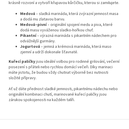
krásně rozvoní a vytvoří křupavou kůrčičku, kterou si zamilujete.
Medová
– sladká marináda, která zvýrazní jemnost masa
a dodá mu zlatavou barvu.
Medová–pivní
– originální spojení medu a piva, které
dodá masu vyváženou sladko-hořkou chuť.
Pikantní
– výrazná marináda s pikantním nádechem pro
odvážnější gurmány.
Jogurtová
– jemná a krémová marináda, která maso
zjemní a udrží dokonale šťavnaté.
Kuřecí paličky
jsou ideální volbou pro rodinné grilování, večerní
posezení s přáteli nebo rychlou domácí večeři. Díky marinaci
máte jistotu, že budou vždy chutnat výborně bez nutnosti
složité přípravy.
Ať už dáte přednost sladké jemnosti, pikantnímu nádechu nebo
originální kombinaci chutí, marinované kuřecí paličky jsou
zárukou spokojenosti na každém talíři.
Z
á