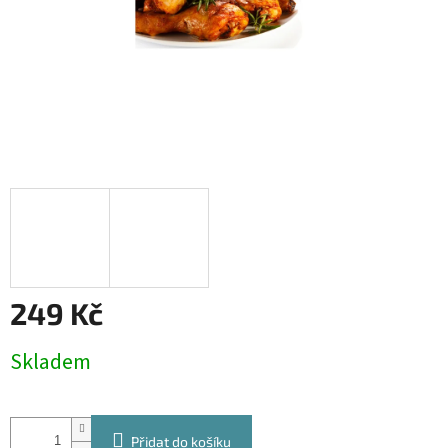
249 Kč
Měrná
Skladem
cena:
Přidat do košíku