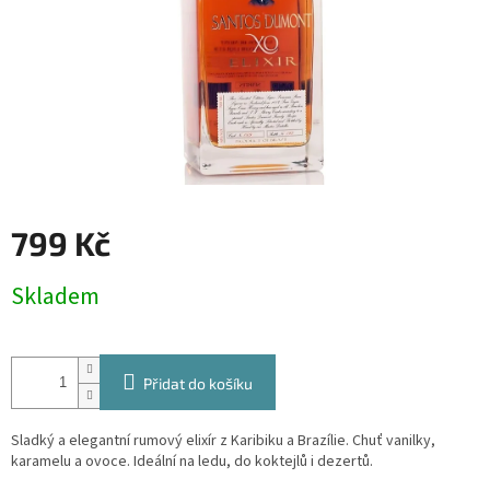
799 Kč
Měrná
Skladem
cena:
Přidat do košíku
Sladký a elegantní rumový elixír z Karibiku a Brazílie. Chuť vanilky,
karamelu a ovoce. Ideální na ledu, do koktejlů i dezertů.