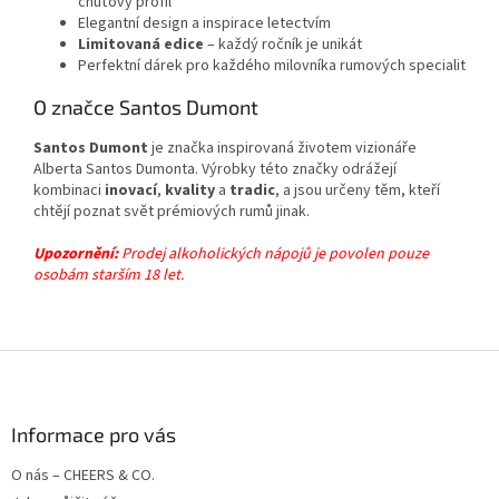
chuťový profil
Elegantní design a inspirace letectvím
Limitovaná edice
– každý ročník je unikát
Perfektní dárek pro každého milovníka rumových specialit
O značce Santos Dumont
Santos Dumont
je značka inspirovaná životem vizionáře
Alberta Santos Dumonta. Výrobky této značky odrážejí
kombinaci
inovací
,
kvality
a
tradic
, a jsou určeny těm, kteří
chtějí poznat svět prémiových rumů jinak.
Upozornění:
Prodej alkoholických nápojů je povolen pouze
osobám starším 18 let.
Z
á
p
a
Informace pro vás
t
O nás – CHEERS & CO.
í