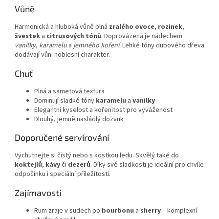
Vůně
Harmonická a hluboká vůně plná
zralého ovoce
,
rozinek
,
švestek
a
citrusových tónů
. Doprovázená je nádechem
vanilky
,
karamelu
a
jemného koření
. Lehké tóny dubového dřeva
dodávají vůni noblesní charakter.
Chuť
Plná a sametová textura
Dominují sladké tóny
karamelu
a
vanilky
Elegantní kyselost a kořenitost pro vyváženost
Dlouhý, jemně nasládlý dozvuk
Doporučené servírování
Vychutnejte si čistý nebo s kostkou ledu. Skvělý také do
koktejlů
,
kávy
či
dezerů
. Díky své sladkosti je ideální pro chvíle
odpočinku i speciální příležitosti.
Zajímavosti
Rum zraje v sudech po
bourbonu
a
sherry
– komplexní