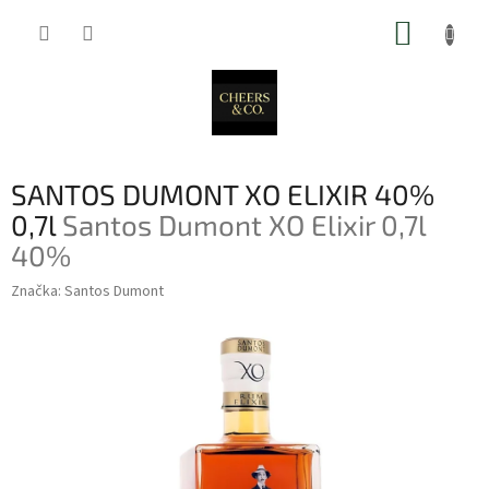
Přejít
NÁKUP
na
obsah
KOŠÍK
SANTOS DUMONT XO ELIXIR 40%
0,7l
Santos Dumont XO Elixir 0,7l
40%
Značka:
Santos Dumont