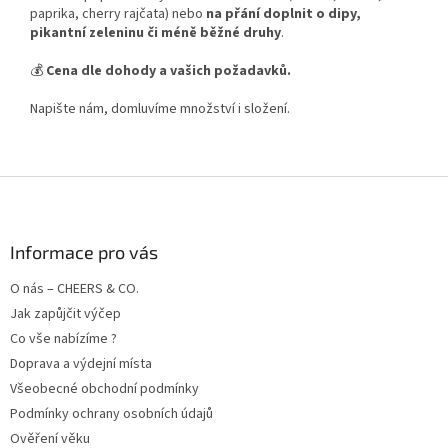
paprika, cherry rajčata) nebo
na přání doplnit o dipy,
pikantní zeleninu či méně běžné druhy
.
💰
Cena dle dohody a vašich požadavků.
Napište nám, domluvíme množství i složení.
Z
á
p
a
Informace pro vás
t
O nás – CHEERS & CO.
í
Jak zapůjčit výčep
Co vše nabízíme ?
Doprava a výdejní místa
Všeobecné obchodní podmínky
Podmínky ochrany osobních údajů
Ověření věku