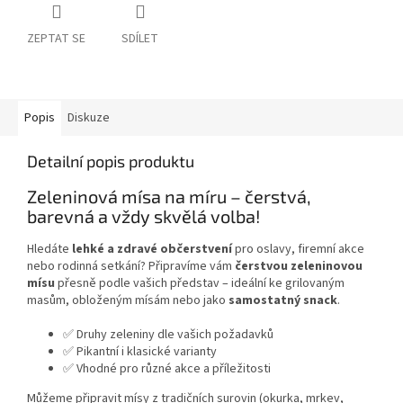
ZEPTAT SE
SDÍLET
Popis
Diskuze
Detailní popis produktu
Zeleninová mísa na míru – čerstvá,
barevná a vždy skvělá volba!
Hledáte
lehké a zdravé občerstvení
pro oslavy, firemní akce
nebo rodinná setkání? Připravíme vám
čerstvou zeleninovou
mísu
přesně podle vašich představ – ideální ke grilovaným
masům, obloženým mísám nebo jako
samostatný snack
.
✅ Druhy zeleniny dle vašich požadavků
✅ Pikantní i klasické varianty
✅ Vhodné pro různé akce a příležitosti
Můžeme připravit mísy z tradičních surovin (okurka, mrkev,