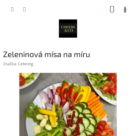
Přejít
NÁKUP
na
obsah
KOŠÍK
Zeleninová mísa na míru
Značka:
Catering