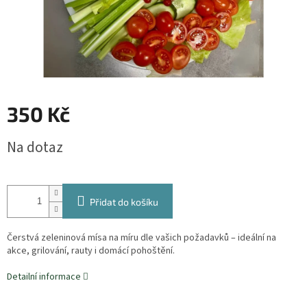
350 Kč
Měrná
Na dotaz
cena:
Přidat do košíku
Čerstvá zeleninová mísa na míru dle vašich požadavků – ideální na
akce, grilování, rauty i domácí pohoštění.
Detailní informace